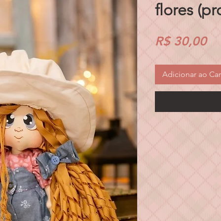
flores (pr
Pr
R$ 30,00
Adicionar ao Car