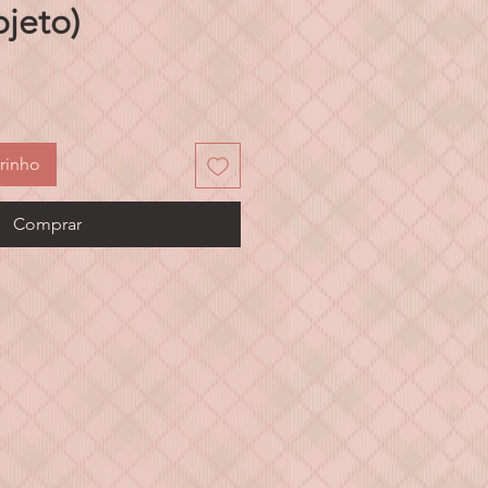
ojeto)
eço
rinho
Comprar