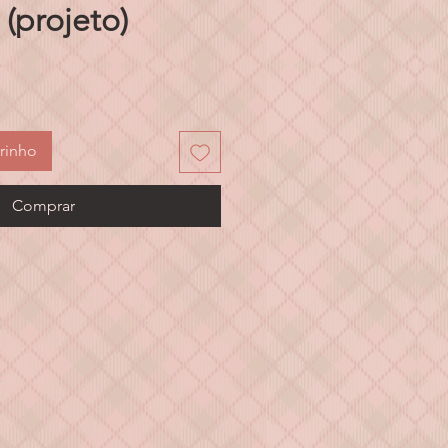
(projeto)
eço
rinho
Comprar