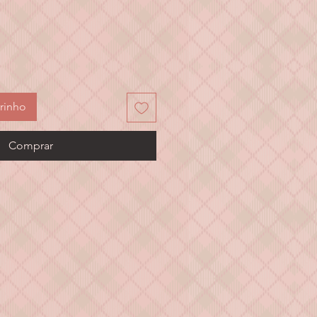
eço
rinho
Comprar