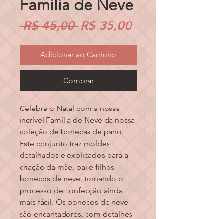
Familia de Neve
Preço
Preço
 R$ 45,00 
R$ 35,00
normal
promocional
Adicionar ao Carrinho
Comprar
Celebre o Natal com a nossa 
incrível Família de Neve da nossa 
coleção de bonecas de pano. 
Este conjunto traz moldes 
detalhados e explicados para a 
criação da mãe, pai e filhos 
bonecos de neve, tornando o 
processo de confecção ainda 
mais fácil. Os bonecos de neve 
são encantadores, com detalhes 