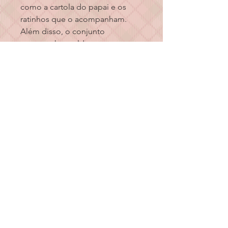
como a cartola do papai e os 
ratinhos que o acompanham. 
Além disso, o conjunto 
acompanha moldes para os 
acessórios, permitindo que você 
crie uma cena de Natal mágica e 
encantadora. Ideal para decorar 
sua casa ou presentear a família e 
amigos neste Natal!
©2023 por Ateliê Casinha de Bonecas
Website orgulhosamente criado por
GCA Comunicação