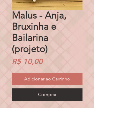
Malus - Anja,
Bruxinha e
Bailarina
(projeto)
Preço
R$ 10,00
Adicionar ao Carrinho
Comprar
Projetos das bonecas, 40cm
APENAS EM PDF