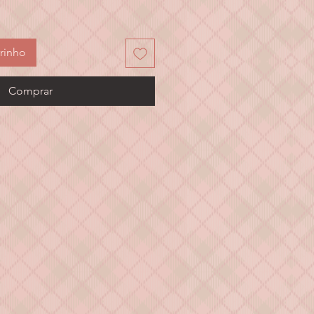
eço
rinho
Comprar