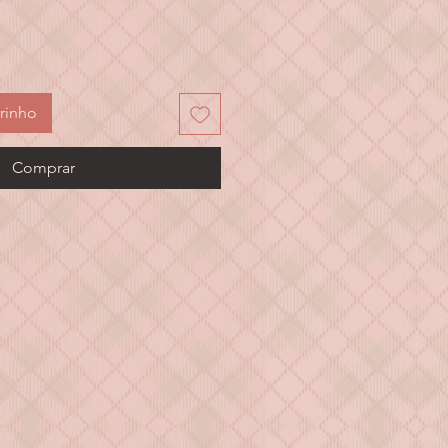
eço
rinho
Comprar